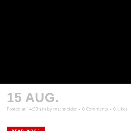
15 AUG.
MARWANE
Posted at 14:33h
in
by
mschneider
0 Comments
0
Likes
READ MORE