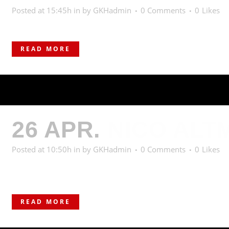
Posted at 15:45h
in
by
GKHadmin
0 Comments
0
Likes
READ MORE
26 APR.
NICO ALT
Posted at 10:50h
in
by
GKHadmin
0 Comments
0
Likes
57 kg | Freistil | Jahrgang 2006 / Deutschland | Eigene Jugend
READ MORE