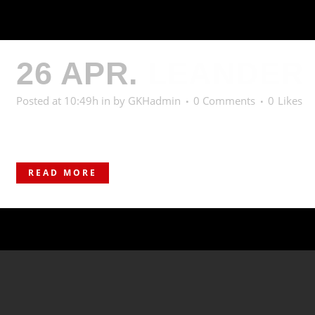
26 APR.
LEANDER
Posted at 10:49h
in
by
GKHadmin
0 Comments
0
Likes
57 kg | Gr. - röm. | Jahrgang 2007 / Deutschland | Eigene Jug
READ MORE