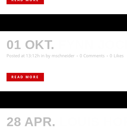
01 OKT.
FYNN JO
Posted at 13:12h
in
by
mschneider
0 Comments
0
Likes
READ MORE
28 APR.
LOUIS HO